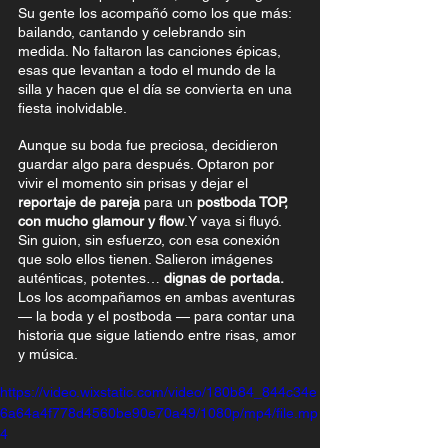
Su gente los acompañó como los que más: 
bailando, cantando y celebrando sin 
medida. No faltaron las canciones épicas, 
esas que levantan a todo el mundo de la 
silla y hacen que el día se convierta en una 
fiesta inolvidable.
Aunque su boda fue preciosa, decidieron 
guardar algo para después. Optaron por 
vivir el momento sin prisas y dejar el 
reportaje de pareja
 para un 
postboda TOP, 
con mucho glamour y flow
.Y vaya si fluyó. 
Sin guion, sin esfuerzo, con esa conexión 
que solo ellos tienen. Salieron imágenes 
auténticas, potentes… 
dignas de portada.
Los los acompañamos en ambas aventuras 
— la boda y el postboda — para contar una 
historia que sigue latiendo entre risas, amor 
y música. 
https://video.wixstatic.com/video/180b84_844c34e
6a64a4f778d4560be90e70a49/1080p/mp4/file.mp
4